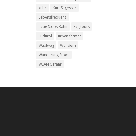
kuhe
Kurt Sägesser
Lebensfrequenz
neue Stoos Bahn
Sägitours
Südtirol
urban farmer
Waalweg
Wandern
Wanderung Stoos
WLAN Gefahr