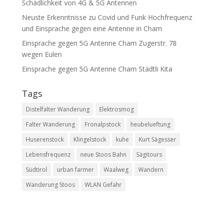
Schädlichkeit von 4G & 5G Antennen
Neuste Erkenntnisse zu Covid und Funk Hochfrequenz
und Einsprache gegen eine Antenne in Cham
Einsprache gegen 5G Antenne Cham Zugerstr. 78
wegen Eulen
Einsprache gegen 5G Antenne Cham Städtli Kita
Tags
Distelfalter Wanderung
Elektrosmog
Falter Wanderung
Fronalpstock
heubelueftung
Huserenstock
Klingelstock
kuhe
Kurt Sägesser
Lebensfrequenz
neue Stoos Bahn
Sägitours
Südtirol
urban farmer
Waalweg
Wandern
Wanderung Stoos
WLAN Gefahr