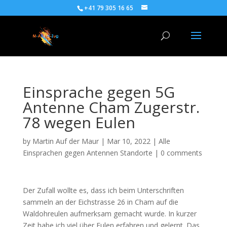
+41 79 305 16 65
Einsprache gegen 5G
Antenne Cham Zugerstr.
78 wegen Eulen
by
Martin Auf der Maur
|
Mar 10, 2022
|
Alle
Einsprachen gegen Antennen Standorte
|
0 comments
Der Zufall wollte es, dass ich beim Unterschriften
sammeln an der Eichstrasse 26 in Cham auf die
Waldohreulen aufmerksam gemacht wurde. In kurzer
Zeit habe ich viel über Eulen erfahren und gelernt. Das