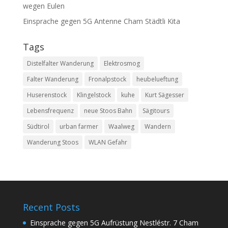
wegen Eulen
Einsprache gegen 5G Antenne Cham Städtli Kita
Tags
Distelfalter Wanderung
Elektrosmog
Falter Wanderung
Fronalpstock
heubelueftung
Huserenstock
Klingelstock
kuhe
Kurt Sägesser
Lebensfrequenz
neue Stoos Bahn
Sägitours
Südtirol
urban farmer
Waalweg
Wandern
Wanderung Stoos
WLAN Gefahr
Recent Posts
Einsprache gegen 5G Aufrüstung Nestléstr. 7 Cham