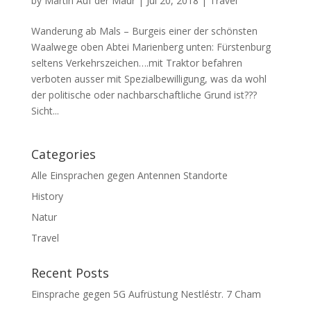
by
Martin Auf der Maur
|
Jul 20, 2018
|
Travel
Wanderung ab Mals – Burgeis einer der schönsten
Waalwege oben Abtei Marienberg unten: Fürstenburg
seltens Verkehrszeichen….mit Traktor befahren
verboten ausser mit Spezialbewilligung, was da wohl
der politische oder nachbarschaftliche Grund ist???
Sicht...
Categories
Alle Einsprachen gegen Antennen Standorte
History
Natur
Travel
Recent Posts
Einsprache gegen 5G Aufrüstung Nestléstr. 7 Cham