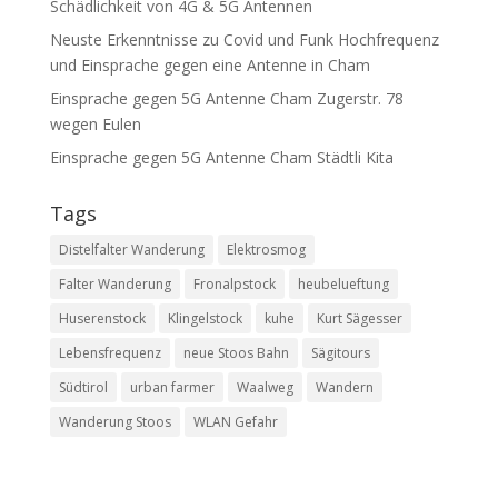
Schädlichkeit von 4G & 5G Antennen
Neuste Erkenntnisse zu Covid und Funk Hochfrequenz
und Einsprache gegen eine Antenne in Cham
Einsprache gegen 5G Antenne Cham Zugerstr. 78
wegen Eulen
Einsprache gegen 5G Antenne Cham Städtli Kita
Tags
Distelfalter Wanderung
Elektrosmog
Falter Wanderung
Fronalpstock
heubelueftung
Huserenstock
Klingelstock
kuhe
Kurt Sägesser
Lebensfrequenz
neue Stoos Bahn
Sägitours
Südtirol
urban farmer
Waalweg
Wandern
Wanderung Stoos
WLAN Gefahr