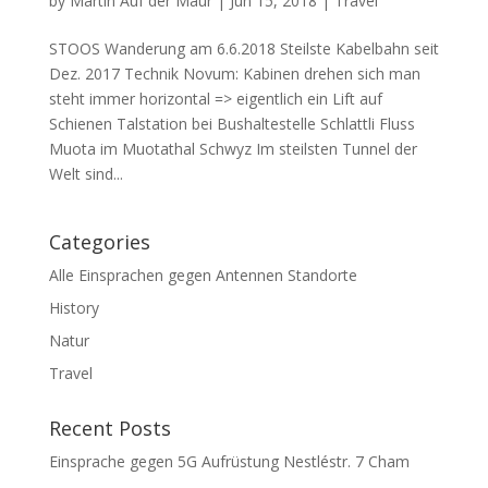
by
Martin Auf der Maur
|
Jun 15, 2018
|
Travel
STOOS Wanderung am 6.6.2018 Steilste Kabelbahn seit
Dez. 2017 Technik Novum: Kabinen drehen sich man
steht immer horizontal => eigentlich ein Lift auf
Schienen Talstation bei Bushaltestelle Schlattli Fluss
Muota im Muotathal Schwyz Im steilsten Tunnel der
Welt sind...
Categories
Alle Einsprachen gegen Antennen Standorte
History
Natur
Travel
Recent Posts
Einsprache gegen 5G Aufrüstung Nestléstr. 7 Cham