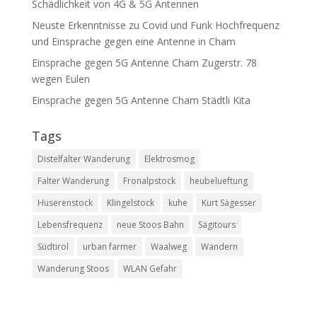
Schädlichkeit von 4G & 5G Antennen
Neuste Erkenntnisse zu Covid und Funk Hochfrequenz
und Einsprache gegen eine Antenne in Cham
Einsprache gegen 5G Antenne Cham Zugerstr. 78
wegen Eulen
Einsprache gegen 5G Antenne Cham Städtli Kita
Tags
Distelfalter Wanderung
Elektrosmog
Falter Wanderung
Fronalpstock
heubelueftung
Huserenstock
Klingelstock
kuhe
Kurt Sägesser
Lebensfrequenz
neue Stoos Bahn
Sägitours
Südtirol
urban farmer
Waalweg
Wandern
Wanderung Stoos
WLAN Gefahr