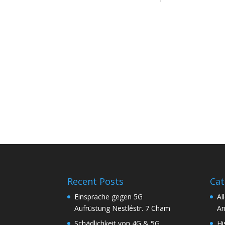
Recent Posts
Cat
Einsprache gegen 5G
Al
Aufrüstung Nestléstr. 7 Cham
An
Schädlichkeit von 4G & 5G
Hi