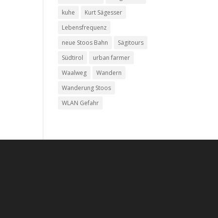
kuhe
Kurt Sägesser
Lebensfrequenz
neue Stoos Bahn
Sägitours
Südtirol
urban farmer
Waalweg
Wandern
Wanderung Stoos
WLAN Gefahr