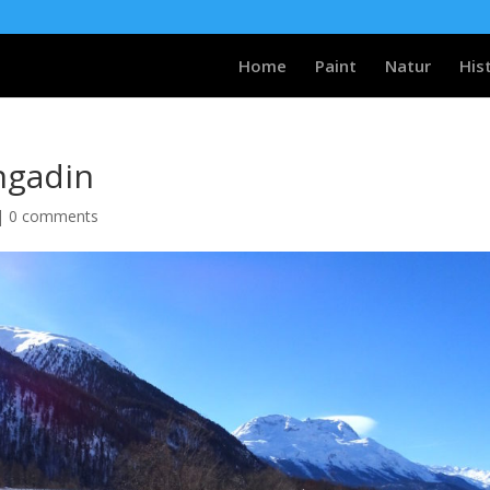
Home
Paint
Natur
His
ngadin
|
0 comments