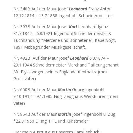
Nr. 340B Auf der Maur Josef
Leonhard
Franz Anton
12.12.1814 – 13.7.1888 Ingenbohl Schneidermeister
Nr. 397B Auf der Maur Josef
Karl
Leonhard Ignaz
31.7.1842 – 6.8.1921 Ingenbohl Schneidermeister &
Tuchhandlung “Mercerie und Bonneterie”, Kapellvogt,
1891 Mitbegründer Musikgesellschaft.
Nr. 482B Auf der Maur Josef
Leonhard
6.3.1874 –
29.1.1944 Schneidermeister Marchand Tailleur genannt
Mr. Plyss wegen seines Englandaufenthalts. (mein
Grossvater)
Nr. 650B Auf der Maur
Martin
Georg Ingenbohl
9.10.1912 – 9.1.1985 Eidg. Zeughaus Werkführer. (mein
Vater)
Nr. 854B Auf der Maur
Martin
Josef Ingenbohl u. Zug
*22.3.1950 El. Ing. HTL und Kunstmaler
Hier mein Auszug aus unserem Familienbuch: