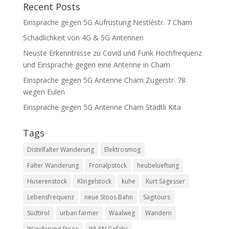
Recent Posts
Einsprache gegen 5G Aufrüstung Nestléstr. 7 Cham
Schädlichkeit von 4G & 5G Antennen
Neuste Erkenntnisse zu Covid und Funk Hochfrequenz
und Einsprache gegen eine Antenne in Cham
Einsprache gegen 5G Antenne Cham Zugerstr. 78
wegen Eulen
Einsprache gegen 5G Antenne Cham Städtli Kita
Tags
Distelfalter Wanderung
Elektrosmog
Falter Wanderung
Fronalpstock
heubelueftung
Huserenstock
Klingelstock
kuhe
Kurt Sägesser
Lebensfrequenz
neue Stoos Bahn
Sägitours
Südtirol
urban farmer
Waalweg
Wandern
Wanderung Stoos
WLAN Gefahr