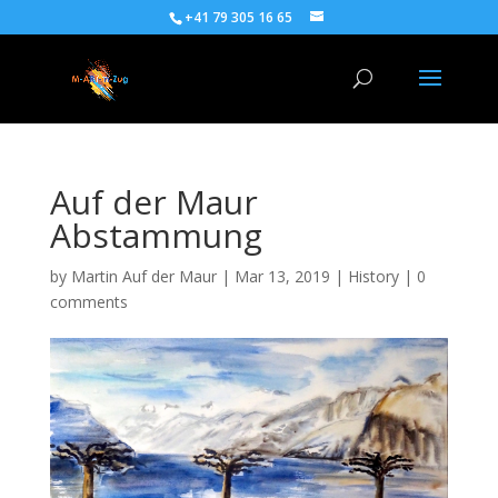
+41 79 305 16 65
Auf der Maur
Abstammung
by
Martin Auf der Maur
|
Mar 13, 2019
|
History
|
0
comments