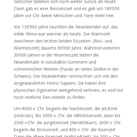
Gletscher bildeten sich noch weiter zurück als heute.
Dann gab es eine Reisseiszeit und es gab um 180’000
Jahre vor Chr. keine Menschen und Tiere mehr hier.
Vor 130’000 Jahre tauchten die Neandertaler auf. das
milde Klima war wärmer als heute. Die Warmzeit
zwischenn den letzten beiden Eiszeiten (Riss- und
Würmeiszeit) dauerte 60’000 Jahre. Während weiteren
30’000 Jahren in der Würmeiszeit lebten die
Neandertaler in nasskalten Sommern und
schneereichen Wintern (Funde an vielen Stellen in der
Schweiz). Die Neandertaler vermischten sich mit den
eingewanderten Homo Sapiens. Sie haben ihre
physischen Eigenarten weitgehend verloren, es sind nur
noch restliche Gen-Anteile zu finden.
Um 8000 v. Chr. begann die Nacheiszeit, die Jetztzeit
(Holozän). Bis 5000 v. Chr. die Mittelsteinzeit, dann bis
2500 v.Chr. die Jungsteinzeit (Neolithikum). 2000 v. Chr.
begann die Bronzezeit, und 800 v. Chr. die Eisenzeit.
Dann die ältere Eisenzeit (Hallstadtzeit) bis 500 v. Chr.